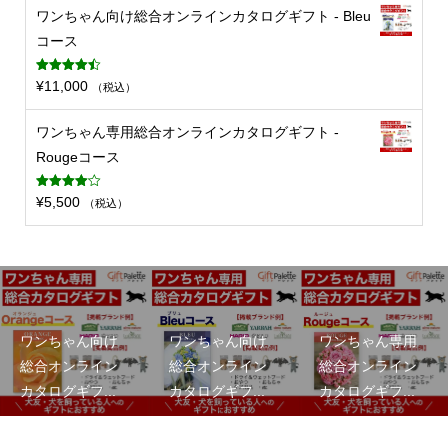
ワンちゃん向け総合オンラインカタログギフト - Bleu
コース
5段階中
¥
11,000
（税込）
4.50
の評価
ワンちゃん専用総合オンラインカタログギフト -
Rougeコース
5段階中
¥
5,500
（税込）
4.11
の評
価
ワンちゃん向け
ワンちゃん向け
ワンちゃん専用
総合オンライン
総合オンライン
総合オンライン
カタログギフ...
カタログギフ...
カタログギフ...