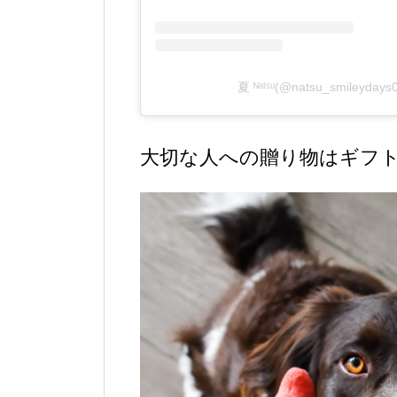
夏 ᴺᵃᵗˢᵘ(@natsu_smiley
大切な人への贈り物はギフ