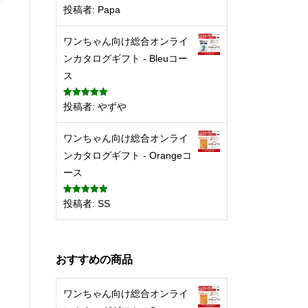
5段階中
5
の
投稿者: Papa
評価
ワンちゃん向け総合オンライ
ンカタログギフト - Bleuコー
ス
5段階中
5
の
投稿者: やずや
評価
ワンちゃん向け総合オンライ
ンカタログギフト - Orangeコ
ース
5段階中
5
の
投稿者: SS
評価
おすすめの商品
ワンちゃん向け総合オンライ