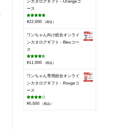
ンカタログギフト - Orangeコ
ース
で
5段階中
5.00
¥
22,000
（税込）
の評価
ワンちゃん向け総合オンライ
ンカタログギフト - Bleuコー
ス
5段階中
¥
11,000
（税込）
4.50
の評価
ワンちゃん専用総合オンライ
ンカタログギフト - Rougeコ
ース
5段階中
¥
5,500
（税込）
4.11
の評
価