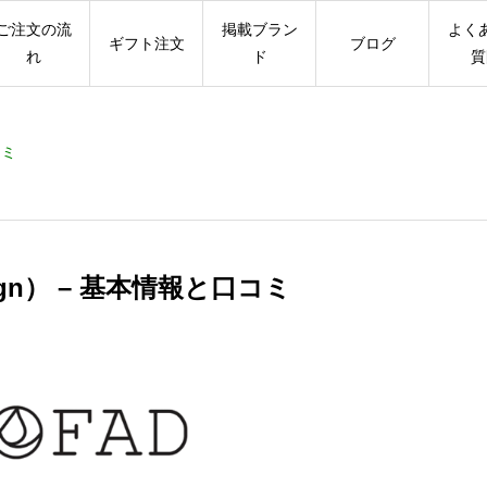
ご注文の流
掲載ブラン
よく
ギフト注文
ブログ
れ
ド
質
コミ
esign） – 基本情報と口コミ